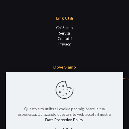
Link Utili
Chi Siamo
Servizi
Contatti
Privacy
Dove Siamo
Via Prima Strada 62
Padova
PD
Italy
Questo sito utilizza i cookie per migliorare la tua
esperienza. Utilizzando questo sito web accetti il nostro
Data Protection Policy
.